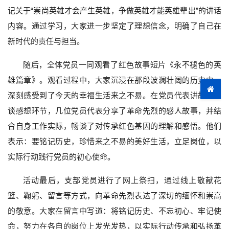
记关于“崇尚英雄才会产生英雄，争做英雄才能英雄辈出”的讲话
内容。通过学习，大家进一步坚定了理想信念，明确了自己在
新时代的责任与担当。
随后，全体党员一同观看了红色故事短片《永不褪色的英
雄篇章》。观看过程中，大家沉浸在那段波澜壮阔的历史中，
深刻感受到了今天的幸福生活来之不易。在党员代表讲故事、
谈感想环节，几位党员代表分享了革命先烈的感人故事，并结
合自身工作实际，畅谈了对传承红色基因的理解和感悟。他们
表示：要铭记历史，珍惜来之不易的美好生活，立足岗位，以
实际行动践行党员的初心使命。
活动最后，支部党员进行了网上祭扫，通过线上敬献花
篮、鞠躬、留言等方式，向革命先烈表达了深切的缅怀和崇高
的敬意。大家在留言中写道：将铭记历史、不忘初心、牢记使
命，努力在各自的岗位上发光发热，以实际行动传承和弘扬革