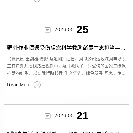
验、现场清理、设备装车及转场作业。面对正午烈日暴晒、高温
生产专题参观学习活动，以科技赋能安全理念，筑牢企业安全生
员对安全标识的认知与记忆；滚铁环接力赛融合体能竞技与安全
类安全风险，为场站稳定运营保驾护航。 图3 复盘总结 此次触电
炙烤，全体队员无惧炎热、坚守岗位，在为期5天的攻坚任务
产防线。 活动现场，在科技馆讲解员的引导下，公司员工有序参
知识答题环节，队员完成接力跑动后需作答安全考题，实现运动
中，团队连续4天加班加点、长途奔波，每日深夜十点多才结束
观了安全科普、应急避险、防灾减灾等多个主题展厅。展厅内，
急救与火灾事故综合应急演练，进一步强化了全员严防触电、严
健身与安全知识巩固的双向赋能；“一鼓作气”团队颠球比赛考验
现场作业，返回驻地已近夜间十一点，休整之余还要复盘总结当
各类安全知识展板、互动体验设备、模拟演练场景生动直观，涵
控火情的安全红线意识，有效验证了应急预案在处置复合型险情
25
全队协同配合能力，强化员工安全生产全局配合、步调一致的工

2026.05
日工作，每日仅休息六小时，但大家无一人叫苦退缩，始终以严
盖消防安全、用电安全、防灾减灾、应急救援等多个领域。大家
中的实操能力与多班组联动效率，为场站设备安全运行构筑双重
作意识，契合风电场站团队协同运维的工作模式。 图3 安全生产
谨细致的工作态度坚守作业一线。大家分工协作、互相补位，全
通过观看案例展示、操作互动设备、参与模拟演练，沉浸式学习
运动会闭幕暨颁奖现场 此次安全生产运动会以竞技为载体、以实
防护屏障。下一步，达坂城风电场将始终紧绷安全生产这根弦，
力保障试验作业高效推进。 图：作业现场 作业期间，党员技术
安全风险辨识、隐患排查整治、应急逃生自救等实用知识技能，
野外作业偶遇受伤猛禽科学救助彰显生态担当——
战为导向，把岗位安全技能、应急处置要点、安全理论知识融入
骨干牵头负责现场技术把控、安全管控和进度统筹，严格对照行
深刻认识到“隐患就是事故”的严峻性，以及“预防为主、防治结合”
常态化开展多场景、多类型应急实战演练，持续夯实场站安全管
风能公司职工及时救助国家二级保护动物红隼
趣味赛事全过程，既是一场体能与技能的赛场比拼，更是一次沉
业规范和作业标准，细化每一步操作流程，全程盯控试验过程，
安全理念的重要意义。 在应急体验展区，员工们亲身体验了火灾
（通讯员 王剑雄/摄影 蔡延刚）近日，风能公司达坂城风电场职
理根基，以完备可靠的安全保障体系助力公司高质量可持续发
浸式全员安全警示教育。下一步，风能公司将以本次安全生产运
认真核对每一组试验数据，细致观测试验期间设备情况。全体人
逃生模拟、地震避险演练等项目，在实践中掌握正确的应急处置
工在户外开展线路巡视途中，及时救助了一只受伤的国家二级保
展。 图4 演练合影
动会为契机，持续创新安全培训形式，常态化开展岗位技能比
员配合默契，严格遵守安全作业规定，扎实完成电缆绝缘测试、
流程，有效提升了应对突发安全事件的心理素质和实战能力。同
护动物红隼，以实际行动践行“生态优先、绿色发展”理念，传递
武、应急实战演练等活动，引导全体员工把赛场上严谨规范的操
耐压测试、数据记录等各项工作，稳步推进各项作业落地，保质
时，通过学习前沿安全科技应用成果，大家深刻感受到科技对安
出人与自然和谐共生的暖心正能量。 事发当日，风电场两名职工

Read More
作态度、团结协作的配合意识、奋勇争先的拼搏精神，转化为日
保量完成全部试验工作。6月15日，随着现场最后一组电缆试验
全生产的支撑作用，进一步激发了运用科技手段防范化解安全风
按计划开展线路月度巡视工作，行至一处碎石路段时，发现路边
常巡检、设备运维、隐患排查等一线工作的实际行动，为风能公
完成，本次木垒某风电场电缆试验外委任务圆满收官。 此次任务
险的意识。 此次参观学习活动，是公司2026年安全生产月系列
草丛里有一只棕褐色的猛禽扑棱着翅膀却无法起飞，发出微弱的
司安全、稳定、高质量发展保驾护航。
的顺利完成，充分检验了公司试验团队前期统筹策划能力和现场
活动的重要组成部分，将安全科普与科技体验深度融合，打破了
嘶鸣。两人立刻上前查看，经核实确认该动物为国家二级重点保
实战攻坚能力，全方位展现了公司电力承装、承试、承修一体化
传统安全学习的单一模式，让安全知识入脑入心。员工们纷纷表
护野生动物——红隼。仔细检查后发现，红隼无出血点等明显外
21
业务的专业水平。团队成员吃苦耐劳、连续作战、迎难而上的奋

2026.05
示，此次活动受益匪浅，既开阔了视野、增长了见识，又强化了
伤，但翅膀扇动时吃力，精神略显疲惫，已不具备自主飞离和觅
斗姿态，生动彰显了党员骨干冲锋在前、敢打硬仗的优良作风，
安全意识、提升了应急能力。今后将把所学知识运用到实际工作
食的能力，推测可能需要专业救助。 图1 对红隼进行临时收容 两
也为公司后续持续开拓外部电力技术服务市场积累了宝贵的实战
中，自觉践行“人人讲安全、个个会应急”的要求，主动排查整治
人当即联系乌鲁木齐野生动物保护管理站，在工作人员远程指导