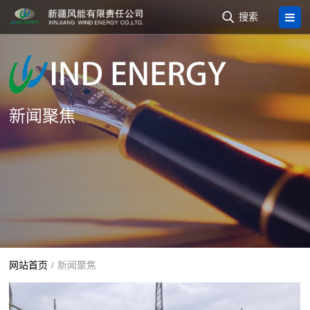

搜索
新闻聚焦
网站首页
/
新闻聚焦