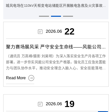
城风电场在110kV天枢变电站储能区开展触电急救及火灾事故综
合应急演练。公司党委副书记、总经理李雪梅，党委副书记、副
总经理黄乐，党委委员、纪委书记王岩等领导班子成员亲临现场
观摩指导。 本次应急演练围绕风电场典型安全风险场景展开，通
22

2026.06
过模拟运维人员触电及电池仓起火双重险情，以实景实战，全方
位检验运维人员在突发状况下的应急响应能力与协同作战水平，
聚力赛场展风采 严守安全生命线——风能公司第
切实锤炼救援队伍实战本领。 图1 触电急救 演练模拟险情突发
六届安全生产运动会圆满落幕
（通讯员 万高峰/摄影 刘昊明）为深入落实安全生产月各项工作
后，值班人员依托EMS消防告警系统与视频监控，迅速锁定异常
部署，进一步夯实风能公司安全生产根基，强化员工应急处置能
点位，同步核实现场情况与伤员状态，第一时间拨打119、120急
力与团队协作水平，推动安全理念入脑入心、安全技能落地见
救电话，并按程序逐级上报场站及公司管理部门。现场总指挥快
效，近日，以“人人讲安全、个个会应急——排查整治风险隐患”

Read More
为主题的安全生产运动会在达坂城风电场举办。公司全体员工组
速研判态势，果断下达启动Ⅱ级应急响应指令，各应急小组依照
队参赛，通过“趣味竞技+实操比武”相结合的形式，让安全学习走
预案分工，迅速赶赴现场，有序展开救援工作。 图2 灭火救援 操
出课堂、应急练兵融入赛场。 图1 安全生产运动会开幕式 本次运
作组远程断开储能Ⅰ线PCS高压侧断路器，并对断电状态完成复
动会紧贴公司安全生产实际，创新设置多元赛事，摒弃单一竞技
19
验，确保作业安全；警戒疏散组迅速布设警戒带、划定危险管控

2026.06
模式，兼顾专业性与趣味性，设置了六个覆盖安全生产核心场景
的比赛项目，具体为灭火演练接力赛、应急救护计时赛、安全标
区域，维护现场秩序；触电急救组携带急救箱、担架抵达现场，