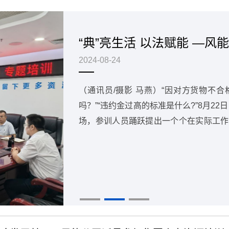
“典”亮生活 以法赋能 —
释》专题培训
2024-08-24
（通讯员/摄影 马燕）“因对方货物不
吗？”“违约金过高的标准是什么?”8月2
场，参训人员踊跃提出一个个在实际工作中遇到的问题。 针对
（乌鲁木齐）律师事务所张兴权律师结合
了《民法典合同编司法解释》涉及的法律
遵循思路出发，多维度深入剖析合同的订
与实务要点。培训过程中，张律师与参训
解答。整个培训气氛热烈，参训人员纷纷
仅加深了对《民法典》合同编及《合同编
的有效操作方法。未来，公司将进一步