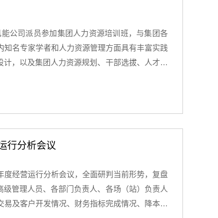
解重大风险的能力，为企业的合规稳健经营夯实根
风能公司派员参加集团人力资源培训班，与集团各
内知名专家学者和人力资源管理方面具有丰富实践
设计，以及集团人力资源规划、干部选拔、人才引
例分析、小组讨论和模拟演练，使参训人员能够将
块中，大家学习了集团的招聘管理要求，如何运用
绩效管理方面，通过实际模拟，讲师详细阐述了如
训期间集团还设置了交流分享环节，公司以“精耕
经营运行分析会议
面的人力资源亮点、重点工作成效，参训人员纷纷
训结束后，参训人员纷纷表示收获颇丰，今后将会
半年度经营运行分析会议，全面研判当前形势，复盘
强管理，为集团及公司的人力资源管理工作注入新
高级管理人员、各部门负责人、各场（站）负责人
交易及客户开发情况、财务指标完成情况、降本增