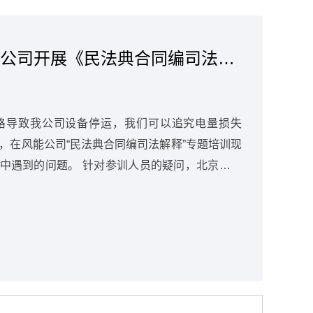
风能公司开展《民法典合同编司法解
合格导致我公司设备停运，我们可以追究电量损失
2日，在风能公司“民法典合同编司法解释”专题培训现
参训人员的疑问，北京大成
自身丰富的专业知识与实践经验，深入浅出地讲解
问题，并从《民法典合同编司法解释》制定背景及
立、合同的效力、违约责任等法律条文背后的法理
人员互动频繁，对大家关心的法律问题进行了详细
表示受益匪浅。 本次培训成效显著，参训人员不
司法解释》的理解和认识，还学到了防范合同风险
强化合同的精细化管理，持续落实对合同的合规审