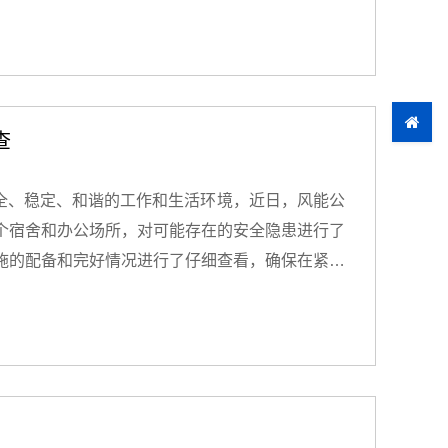
距短板进行了客观剖析总结，提出了切实可行的解
简要汇报。在听取汇报后，高级管理人员、领导班
记、总经理李雪梅全面、客观地评价了公司2024
出要求。她强调，一是要明确各部任务，针对年初
。二是要深化生产管理要求，坚持降本增效原则，
查
过程监控和风险防范，把握关键点，稳固优势，弥
次会议明确了目标，振奋了精神。公司上下将凝心
全、稳定、和谐的工作和生活环境，近日，风能公
个宿舍和办公场所，对可能存在的安全隐患进行了
施的配备和完好情况进行了仔细查看，确保在紧急
，线路是否老化，疏散通道和安全出口是否畅通无
整改意见，要求相关责任部门和人员限时整改;对
部门强化常态化管理，共同维护良好的安全环境。
识，及时消除了潜在的安全隐患，为公司的正常运
安全管理，定期开展安全检查，不断提高风险防范