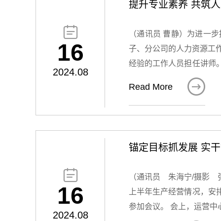
提升专业素养 共筑
。

（通讯员 曹静）为进一
16
子、分公司的人力资源工
经验的工作人员担任讲师
2024.08
进、招聘管理的政策、要

Read More
理论知识迅速转化为实际操作能力。 图 培训现场 在培训过程中，讲师们通过生动的案例分析
论，让参训人员深刻理解
有效的招聘渠道筛选简历
何制定科学合理的绩效指
锚定
细作强基础”为题，介绍
就相关内容展开了热烈的

（通讯员 朱海宁/摄影 
以此次培训、交流为契机
16
上半年生产经营情况，安
的活力和动力。
参加会议。 会上，运营
2024.08