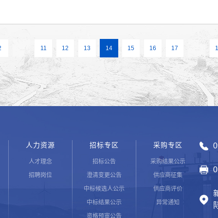
施工黄金期，严把工程质量关、施工安全关、工程进度关，确保项
1.2MW风机技改项目时间紧、任务重，参与建设的有关单位要
、严把质量关。公司工程、安全、运营等部门要精心组织，按
行、按期完工，打造继达坂城升级改造项目后的又一个精品工程。
2
...
11
12
13
14
15
16
17
...
迫感、真抓实干的硬作风，守好“安全线”、严把“质量关”、跑出
人力资源
招标专区
采购专区
0
人才理念
招标公告
采购结果公示
0
招聘岗位
澄清变更公告
供应商征集
中标候选人公示
供应商评价
中标结果公示
异常通知
资格预审公告