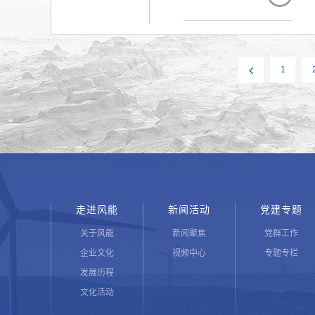
定会认真履行职责，抢抓
示，公司达坂城风电场2台
公司将全程参与项目建设
管，保证各项工程有序进
1
挂图作战，以只争朝夕的紧
年度目标任务！
走进风能
新闻活动
党建专题
关于风能
新闻聚焦
党群工作
企业文化
视频中心
专题专栏
发展历程
文化活动