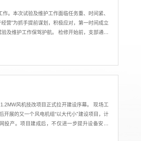
护工作。本次试验及维护工作面临任务重、时间紧、
产经营”为抓手提前谋划，积极应对，第一时间成立
验及维护工作保驾护航。 检修开始前，支部通过
务中的责任和具体工作要求；同时组织各组作业人
对检修外委这一风险点，党支部严格督促落实各项
全“红线”，以“严细实”的作风为安全检修奠定基
对设备内部进行物理检查等，各项预试项目有条不
异常等设备隐患问题10余项，确保了预试作业安
极发挥先锋模范作用，风电场运维人员在支部、党
MW风机技改项目正式拉开建设序幕。 现场工
的实干精神。通过此次预试工作，及时消除了设备
后开展的又一个风电机组“以大代小”建设项目，计
障。 下一步，三支部将继续以更严态度、更优管
底并网投产。项目建成后，不仅进一步提升设备安全
责任与担当，为公司的发展贡献力量。
位和监理单位分别做表态发言，表示项目建设期间