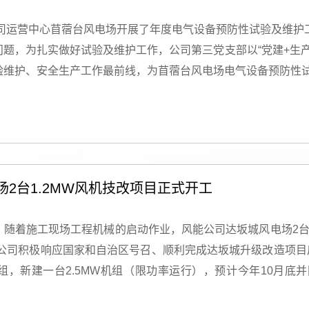
公司运营中心苜蓿台风电场开展了年度电气设备预防性试验及维
题，为扎实做好试验及维护工作，公司第三党支部以“党建+生
验维护、安全生产工作最前线，为苜蓿台风电场电气设备预防性试
达到每一位党员及检修人员，让大家提前复习，熟知各自在检修任
票、工作票及各类检修物资，为本次试验做足一切准备工作。针
全管理，带动参修人员持续提升安全意识，自觉遵章守纪，守牢安
，严控设备仪表运行参数测试、校正试验数据、测量回路线圈、
2台1.2MW风机技改项目正式开工
决了保护装置试验不动作、后台通讯信号不对位、电压互感器保险
修达标。 此次全停检修预试工作中，支部引领成效显著，党员积
随着施工现场工程机械的启动作业，风能公司达坂城风电场2台1.2
，形成推动检修工作的合力，体现了风能人敢打硬仗，能打胜仗
公司积极响应国家和自治区号召、顺利完成达坂城升级改造项目
，夯实了安全生产运行基础，为完成年度发电任务提供了有力保
机组，新建一台2.5MW机组（限功率运行），预计今年10月
扎实做好发展、生产、经营、党建等各项工作，以实际行动践行
更将提高公司达坂城风电场发电能力。 开工仪式上，项目施工单