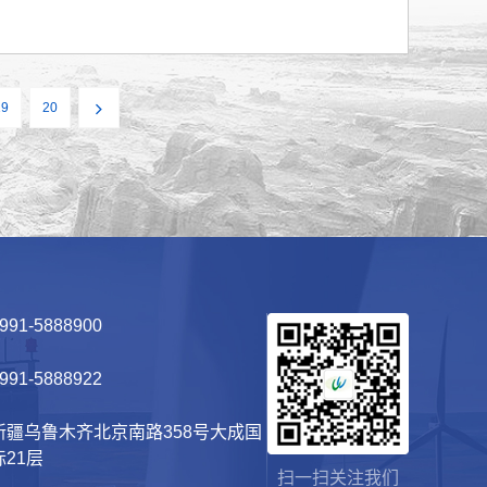
目早竣工、早投产。 风能公司领导在现场致辞表
严格执行“三措一案”、两票三制，强化过程管理。
照工程管理规定，必须责任到人，坚决杜绝以包代
 下一步，风能公司将聚焦项目建设，倒排工期、
19
20
“加速度”，保证项目如期实现并网发电，努力完成
991-5888900
991-5888922
新疆乌鲁木齐北京南路358号大成国
际21层
扫一扫关注我们