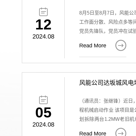

8月5日至8月7日，风能
12
工作面分散、风险点多等问
党员先锋队，党员冲在试
2024.08
动员会将“四措两案”传

Read More
员，提前准备好相关操作
安全要求，紧盯重点环节安
础。 图1：工作前进行安全交底工作 在预试检修作业中，党员们冲锋在前，主动担当。党员班组长徐君尧、党员技术骨干张亮带领一线员工
严格执行标准化操作规程
风能公司达坂城风电场
紊地进行。在试验期间解
全稳步推进，设备质量检

（通讯员：张继锋）近日，
员的引领带动下扎实工作
05
程机械启动作业 该项目是
隐患，提升了设备可靠性
划拆除两台1.2MW老旧
理、更实作风、更硬担当
2024.08
性，降低电场运维成本，

Read More