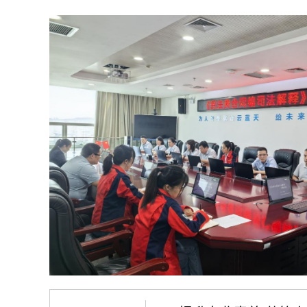
建
2
主
大
。
系
培
将
部
要