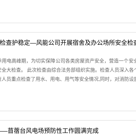
改落实、债权清收情况等作了重点汇报，对上半经营运行中的差
部门负责人就本部门上半年工作完成情况及下半年工作计划作了
点评，为改进工作提出了宝贵意见。 会议最后，公司党委副书
指出了下半年工作面临的困难和挑战，同时对下一步重点工作提
划，强化责任感，确保任务精准实施，全力推动工作高质量达成
心检查护稳定—风能公司开展宿舍及办公场所安全检
优化运营模式。三是要积极应对各项挑战，聚焦全年目标，紧抓
每一项决策和行动坚定执行，努力干好下半年，跑好下半程。 本
季用电高峰期，为切实保障公司各类房屋资产安全，营造一个安
奋进的姿态、更加务实的举措，奋力冲刺完成全年目标任务。
安全大检查。 此次检查由综合法务部组织实施。检查人员深入各
查人员重点检查了用水、用电、用气等安全情况,同时，对消防设
办公场所，检查小组着重检查了各部门办公设备的使用是否规范
效等。 检查过程中，对于发现的安全隐患，检查人员当场提出了
放区域，强调了防火、防潮、防盗等安全措施的重要性，要求各
须常抓不懈。此次安全大检查，进一步增强了全体员工的安全意
了有力的安全保障。今后，风能公司将继续加强公司房屋资产的
 ——苜蓿台风电场预防性工作圆满完成
能力，共同构建一个安全、舒适的工作和生活环境。 图 办公楼安全检查