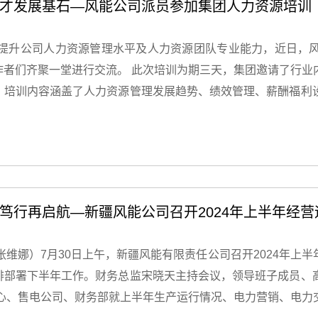
人才发展基石—风能公司派员参加集团人力资源培训
查、履约监控等要求，切实提升防范和化
基。
步提升公司人力资源管理水平及人力资源团队专业能力，近日，
作者们齐聚一堂进行交流。 此次培训为期三天，集团邀请了行业
。培训内容涵盖了人力资源管理发展趋势、绩效管理、薪酬福利
求等相关内容。课程设置紧密结合实际工作场景，通过大量的案
、深入浅出的理论讲解以及互动式的小组讨
了人力资源管理的核心要点和前沿趋势。例如，在招聘与选拔模
，以及通过科学的面试技巧准确评估候选人的能力和潜力等。在
标，以及如何通过有效的绩效反馈和辅导激发员工的潜能等。 培
目标抓发展 实干笃行再启航—新疆风能公司召开2024年上半年
了近年来在制度建设、全员绩效考核、岗位管理、轮岗工作等方
讨论，不仅增进了彼此间的了解，也进一步开阔了工作思路。 培
张维娜）7月30日上午，新疆风能有限责任公司召开2024年上
，把所学的知识和技能运用到实际工作中，进一步提升技能、加
排部署下半年工作。财务总监宋晓天主持会议，领导班子成员、
中心、售电公司、财务部就上半年生产运行情况、电力营销、电力